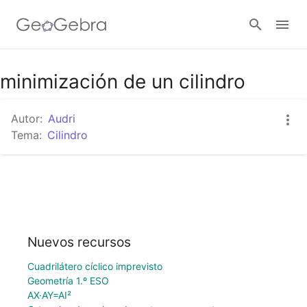
minimización de un cilindro
Abrir sesión
Autor:
Audri
Tema:
Cilindro
Nuevos recursos
Cuadrilátero cíclico imprevisto
Geometría 1.º ESO
AX·AY=AI²