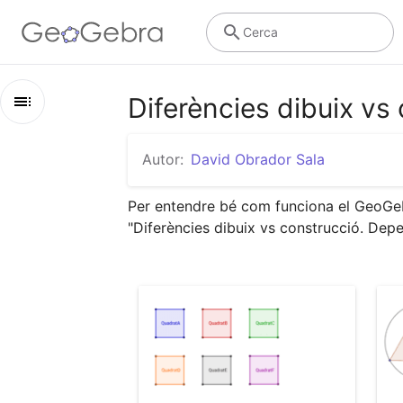
Cerca
Diferències dibuix vs
Esbós
Autor:
David Obrador Sala
Diferències dibuix vs construcció. Dependència d'object
Per entendre bé com funciona el GeoGebra
Quadrats i més quadrats....
"Diferències dibuix vs construcció. Dep
Com depenen les construccions dels objectes inicial
Diferència entre dibuix i construcció. Bicicletes
Diferència entre dibuix i construcció. Bicicletes 2