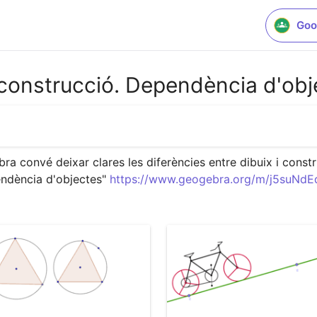
Goo
 construcció. Dependència d'obj
es
 convé deixar clares les diferències entre dibuix i constru
endència d'objectes" 
https://www.geogebra.org/m/j5suNdE
s