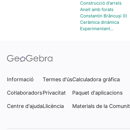
Construcció d'arrels
Anell amb forats
Constantin Brâncuși (I)
Ceràmica dinàmica
Experimentant...
Informació
Termes d'ús
Calculadora gràfica
Col·laboradors
Privacitat
Paquet d'aplicacions
Centre d'ajuda
Llicència
Materials de la Comunit