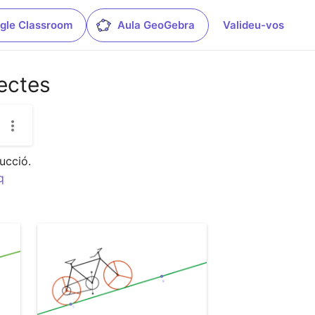
gle Classroom
Aula GeoGebra
Valideu-vos
ectes
cció.

q