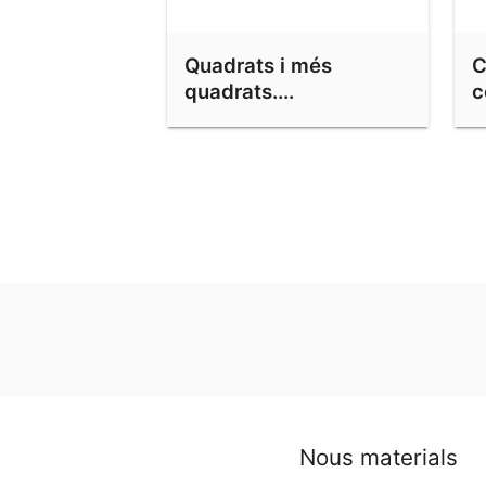
Quadrats i més
C
quadrats....
c
o
Nous materials