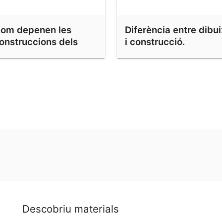
om depenen les
Diferència entre dibui
onstruccions dels
i construcció.
bjectes inicials
Bicicletes
Descobriu materials