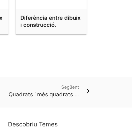
x
Diferència entre dibuix
i construcció.
Bicicletes 2
Següent
Quadrats i més quadrats....
Descobriu Temes