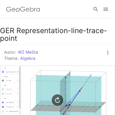
Google Classroom
GER Representation-line-trace-
point
GeoGebra Classroom
Autor:
WZ MeSta
Thema:
Algebra
Anmelden