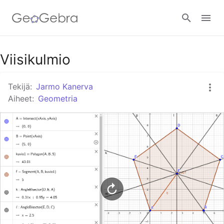
Google Classroom
Viisikulmio
Tekijä:
Jarmo Kanerva
GeoGebra Classroom
Aiheet:
Geometria
Kirjaudu