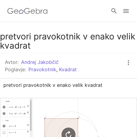
Google Classroom
pretvori pravokotnik v enako velik
kvadrat
GeoGebra Classroom
Avtor:
Andrej Jakobčič
Poglavje:
Pravokotnik
,
Kvadrat
Prijava
pretvori pravokotnik v enako velik kvadrat