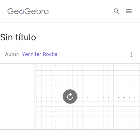
Google Classroom
Sin título
Autor:
Yennifer Rocha
GeoGebra Classroom
Abrir sesión