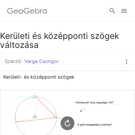
Google Classroom
Kerületi és középponti szögek
változása
GeoGebra Classroom
Szerző:
Varga Csongor
Kerületi- és középponti szögek
Bejelentkezés