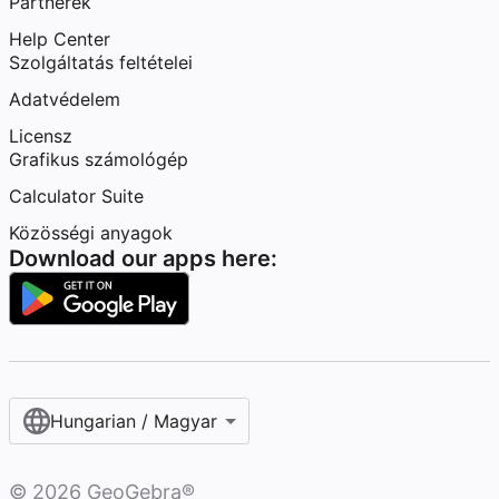
Partnerek
Help Center
Szolgáltatás feltételei
Adatvédelem
Licensz
Grafikus számológép
Calculator Suite
Közösségi anyagok
Download our apps here:
Hungarian / Magyar‎
©
2026
GeoGebra®