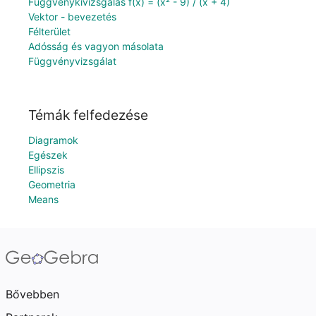
Függvénykivizsgálás f(x) = (x² - 9) / (x + 4)
Vektor - bevezetés
Félterület
Adósság és vagyon másolata
Függvényvizsgálat
Témák felfedezése
Diagramok
Egészek
Ellipszis
Geometria
Means
Bővebben