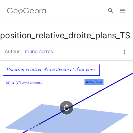
Google Classroom
position_relative_droite_plans_TS
Auteur :
bruno serres
Classe GeoGebra
Se connecter