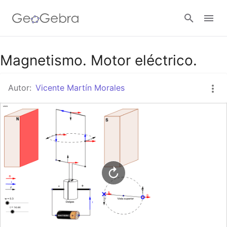
Google Classroom
Magnetismo. Motor eléctrico.
Autor:
Vicente Martín Morales
GeoGebra Classroom
Abrir sesión