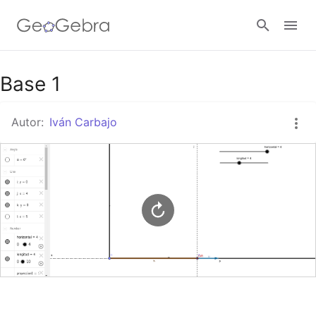
Google Classroom
Base 1
Autor:
Iván Carbajo
GeoGebra Classroom
Abrir sesión