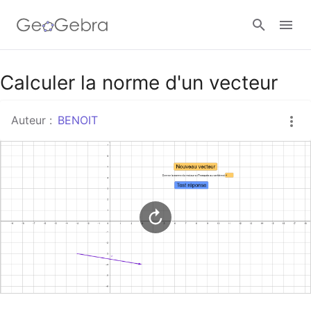
Google Classroom
Calculer la norme d'un vecteur
Auteur :
BENOIT
Classe GeoGebra
Se connecter