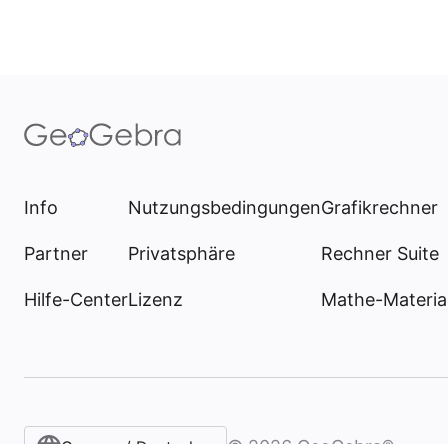
Info
Nutzungsbedingungen
Grafikrechner
Partner
Privatsphäre
Rechner Suite
Hilfe-Center
Lizenz
Mathe-Materia
©
2026
GeoGebra®
German / Deutsch