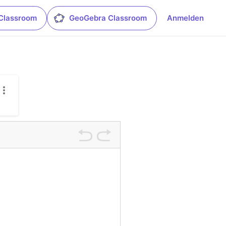
Classroom
GeoGebra Classroom
Anmelden