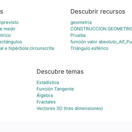
s
Descubrir recursos
mprevisto
geometria
e medir
CONSTRUCCION GEOMETRICA
trico
Prueba
rectángulos
función valor absoluto_Alf_P
al e hipérbola circunscrita
Triángulo esférico
Descubre temas
Estadística
Función Tangente
Álgebra
Fractales
Vectores 3D (tres dimensiones)