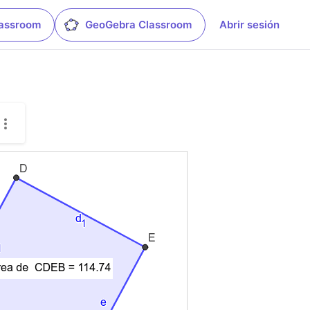
lassroom
GeoGebra Classroom
Abrir sesión