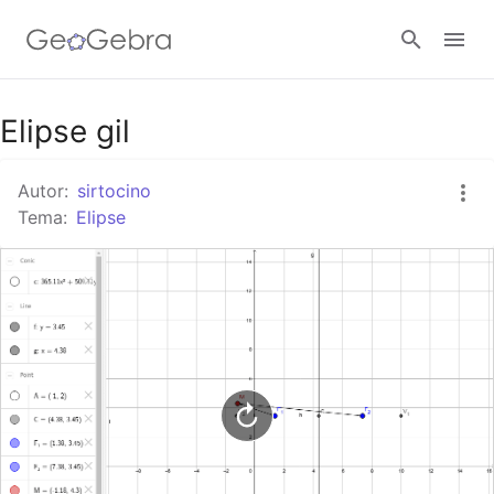
Google Classroom
Elipse gil
Autor:
sirtocino
GeoGebra Classroom
Tema:
Elipse
Abrir sesión