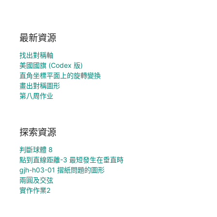
最新資源
找出對稱軸
美國國旗 (Codex 版)
直角坐標平面上的旋轉變換
畫出對稱圖形
第八周作业
探索資源
判斷球體 8
點到直線距離-3 最短發生在垂直時
gjh-h03-01 摺紙問題的圖形
兩圓及交弦
實作作業2