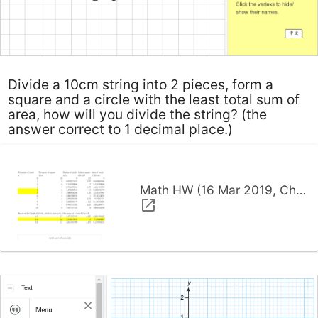
Divide a 10cm string into 2 pieces, form a
square and a circle with the least total sum of
area, how will you divide the string? (the
answer correct to 1 decimal place.)
Math HW (16 Mar 2019, Chow Wai Chuen, 11243566).pdf