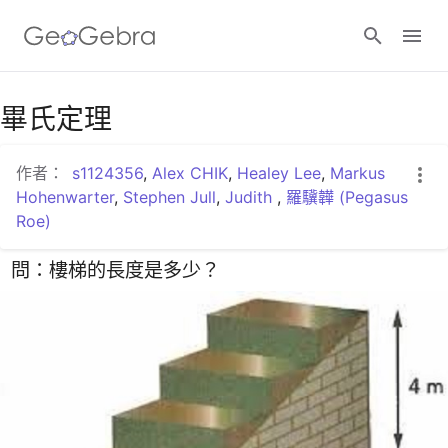
Google Classroom
畢氏定理
作者：
s1124356
,
Alex CHIK
,
Healey Lee
,
Markus
GeoGebra Classroom
Hohenwarter
,
Stephen Jull
,
Judith
,
羅驥韡 (Pegasus
Roe)
登入
問：樓梯的長度是多少？