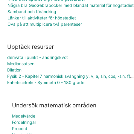
Några bra GeoGebraböcker med blandat material för högstadiet
Samband och förändring
Länkar till aktiviteter för högstadiet
Öva på att multiplicera två parenteser
Upptäck resurser
derivata i punkt - ändringskvot
Mediansatsen
Dilation
Fysik 2 - Kapitel 7 harmonisk svängning y, v, a, sin, cos, -sin, f(t), f'(t), f''(t)
Enhetscirkeln - Symmetri 0 - 180 grader
Undersök matematisk områden
Medelvärde
Fördelningar
Procent