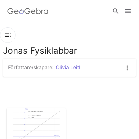
Logga in
Jonas Fysiklabbar
Utkast
Jonas Fysiklabbar
Författare/skapare:
Olivia Leitl
Olivias mätdata 15-09-06