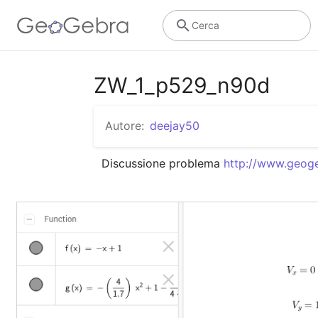
Cerca
ZW_1_p529_n90d
Autore:
deejay50
Discussione problema 
http://www.geoge