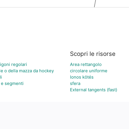
Scopri le risorse
igoni regolari
Area rettangolo
ale o della mazza da hockey
circolare uniforme
i
Ionos kötés
i e segmenti
sfera
External tangents (fast)