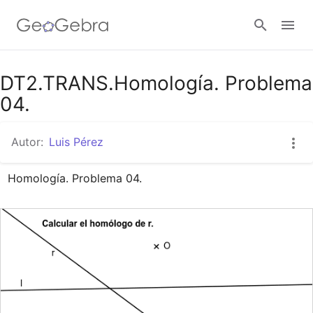
Google Classroom
DT2.TRANS.Homología. Problema
04.
GeoGebra Classroom
Autor:
Luis Pérez
Homología. Problema 04.
Abrir sesión