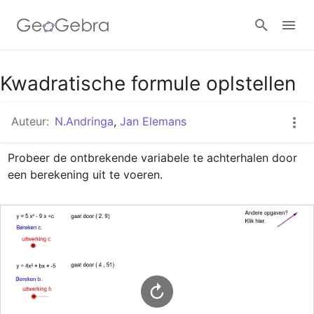
Google Classroom
Kwadratische formule oplstellen
Auteur:
N.Andringa
,
Jan Elemans
GeoGebra Klaslokaal
Probeer de ontbrekende variabele te achterhalen door 
een berekening uit te voeren.
Aanmelden