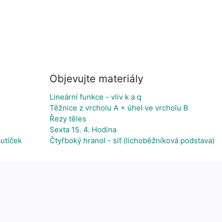
Objevujte materiály
Lineární funkce - vliv k a q
Těžnice z vrcholu A + úhel ve vrcholu B
Řezy těles
Sexta 15. 4. Hodina
utíček
Čtyřboký hranol - síť (lichoběžníková podstava)