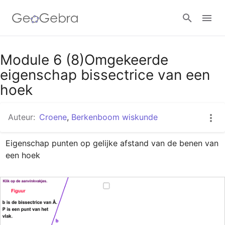
Google Classroom
Module 6 (8)Omgekeerde
eigenschap bissectrice van een
hoek
GeoGebra Klaslokaal
Auteur:
Croene
,
Berkenboom wiskunde
Aanmelden
Eigenschap punten op gelijke afstand van de benen van 
een hoek