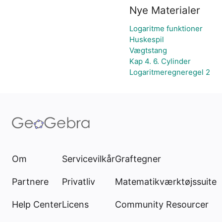
Nye Materialer
Logaritme funktioner
Huskespil
Vægtstang
Kap 4. 6. Cylinder
Logaritmeregneregel 2
Om
Servicevilkår
Graftegner
Partnere
Privatliv
Matematikværktøjssuite
Help Center
Licens
Community Resourcer