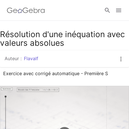
Google Classroom
Résolution d'une inéquation avec
valeurs absolues
Classe GeoGebra
Auteur :
Flavalf
Exercice avec corrigé automatique - Première S
Se connecter