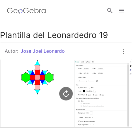
Google Classroom
Plantilla del Leonardedro 19
Autor:
Jose Joel Leonardo
GeoGebra Classroom
Abrir sesión