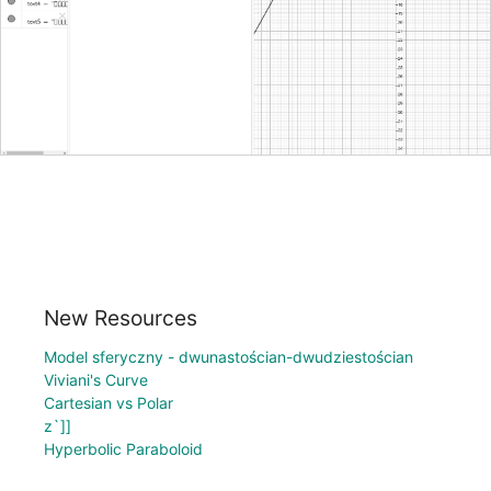
New Resources
Model sferyczny - dwunastościan-dwudziestościan
Viviani's Curve
Cartesian vs Polar
z`]]
Hyperbolic Paraboloid