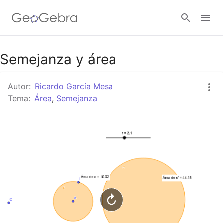
Google Classroom
Semejanza y área
Autor:
Ricardo García Mesa
GeoGebra Classroom
Tema:
Área
,
Semejanza
Abrir sesión