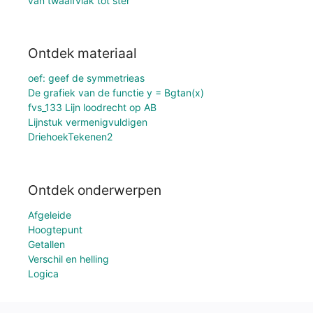
van twaalfvlak tot ster
Ontdek materiaal
oef: geef de symmetrieas
De grafiek van de functie y = Bgtan(x)
fvs_133 Lijn loodrecht op AB
Lijnstuk vermenigvuldigen
DriehoekTekenen2
Ontdek onderwerpen
Afgeleide
Hoogtepunt
Getallen
Verschil en helling
Logica