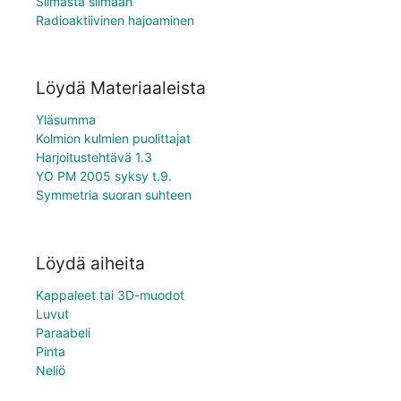
Silmästä silmään
Radioaktiivinen hajoaminen
Löydä Materiaaleista
Yläsumma
Kolmion kulmien puolittajat
Harjoitustehtävä 1.3
YO PM 2005 syksy t.9.
Symmetria suoran suhteen
Löydä aiheita
Kappaleet tai 3D-muodot
Luvut
Paraabeli
Pinta
Neliö