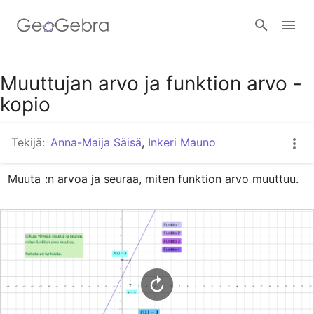
Google Classroom
Muuttujan arvo ja funktion arvo -
kopio
GeoGebra Classroom
Tekijä:
Anna-Maija Säisä
,
Inkeri Mauno
Muuta 
:n arvoa ja seuraa, miten funktion arvo muuttuu.
Kirjaudu