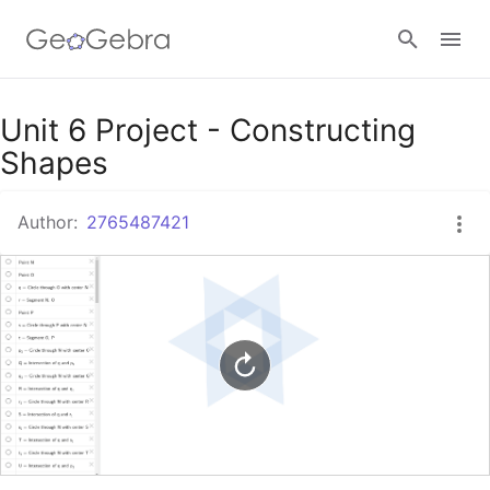
Google Classroom
Unit 6 Project - Constructing
Shapes
GeoGebra Classroom
Author:
2765487421
Sign in