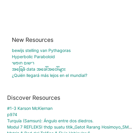
New Resources
bewijs stelling van Pythagoras
Hyperbolic Paraboloid
רישום חופשי
အခြေခံ data အခေါ်အဝေါ်များ
¿Quién llegará más lejos en el mundial?
Discover Resources
#1-3 Karson McKiernan
p974
Turquía (Samsun): Ángulo entre dos diedros.
Modul 7 REFLEKSI thdp suatu titik_Gatot Rarang Hosimoyo_SMPN 265 Jakarta