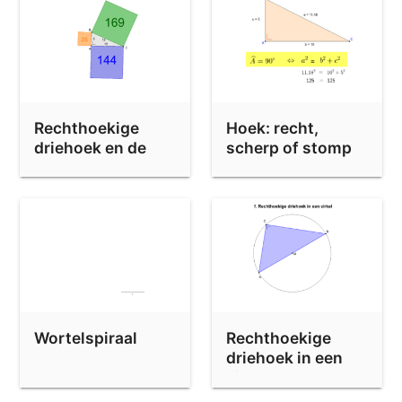
h) B een vierkant construeren met gegeven oppervlakte
Rechthoekige
Hoek: recht,
driehoek en de
scherp of stomp
oppervlakte van
een vierkant
Wortelspiraal
Rechthoekige
driehoek in een
cirkel