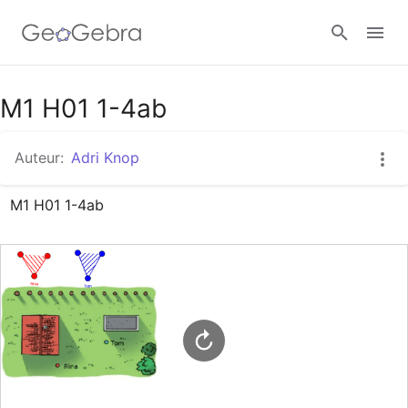
Google Classroom
M1 H01 1-4ab
Auteur:
Adri Knop
GeoGebra Klaslokaal
M1 H01 1-4ab
Aanmelden