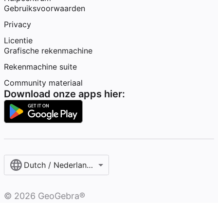
Gebruiksvoorwaarden
Privacy
Licentie
Grafische rekenmachine
Rekenmachine suite
Community materiaal
Download onze apps hier:
Dutch / Nederlands‎ (België)‎
©
2026
GeoGebra®