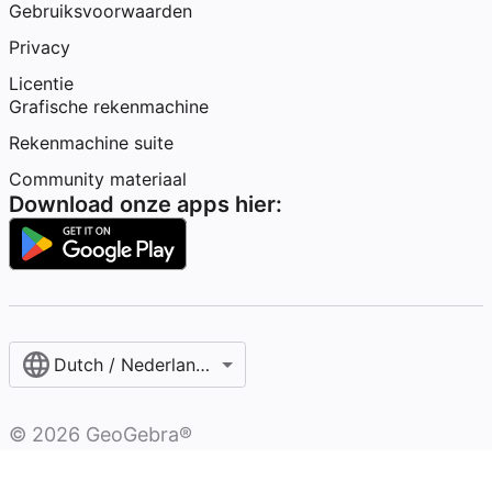
Gebruiksvoorwaarden
Privacy
Licentie
Grafische rekenmachine
Rekenmachine suite
Community materiaal
Download onze apps hier:
Dutch / Nederlands‎ (België)‎
©
2026
GeoGebra®