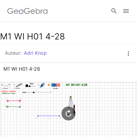
Google Classroom
M1 WI H01 4-28
Auteur:
Adri Knop
GeoGebra Klaslokaal
M1 WI H01 4-28
Aanmelden