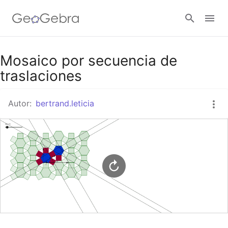
Google Classroom
Mosaico por secuencia de
traslaciones
GeoGebra Classroom
Autor:
bertrand.leticia
Abrir sesión