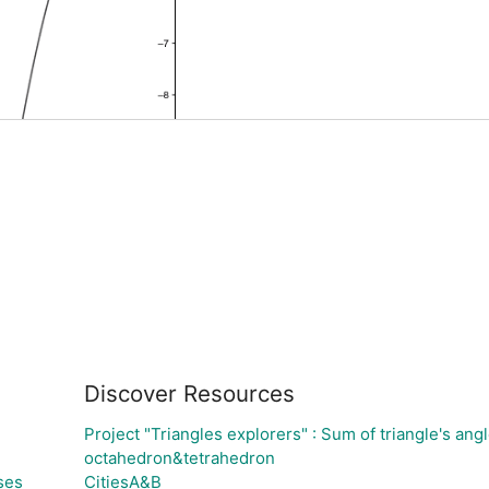
H
Discover Resources
Project "Triangles explorers" : Sum of triangle's ang
octahedron&tetrahedron
ses
CitiesA&B