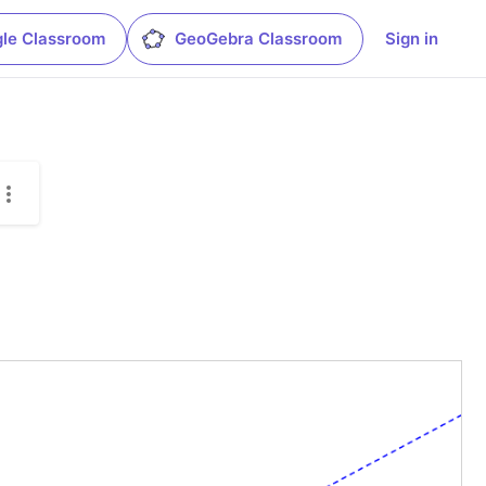
le Classroom
GeoGebra Classroom
Sign in