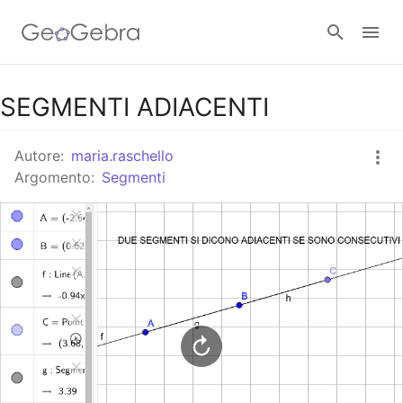
Google Classroom
SEGMENTI ADIACENTI
Autore:
maria.raschello
GeoGebra Classroom
Argomento:
Segmenti
Accedi