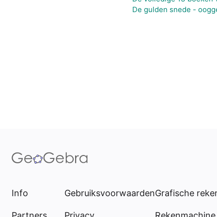
De gulden snede - oogg
Info
Gebruiksvoorwaarden
Grafische rek
Partners
Privacy
Rekenmachine 