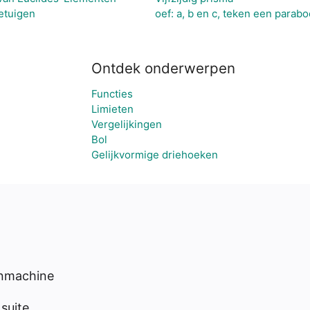
etuigen
oef: a, b en c, teken een parabo
Ontdek onderwerpen
Functies
Limieten
Vergelijkingen
Bol
Gelijkvormige driehoeken
enmachine
suite