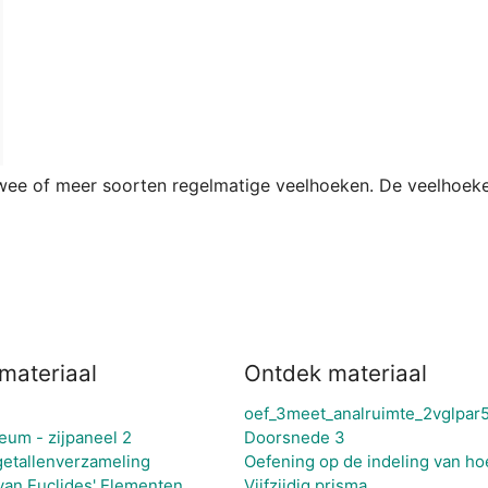
twee of meer soorten regelmatige veelhoeken. De veelhoeke
materiaal
Ontdek materiaal
oef_3meet_analruimte_2vglpar
eum - zijpaneel 2
Doorsnede 3
getallenverzameling
Oefening op de indeling van ho
van Euclides' Elementen
Vijfzijdig prisma