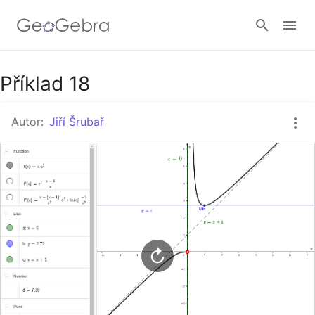
Google Classroom
Příklad 18
Autor:
Jiří Šrubař
GeoGebra Třída
Přihlásit