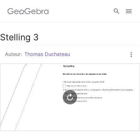
Google Classroom
Stelling 3
Auteur:
Thomas Duchateau
GeoGebra Klaslokaal
Aanmelden