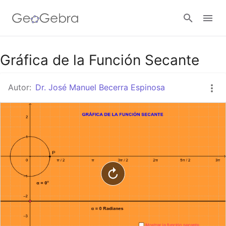
Google Classroom
Gráfica de la Función Secante
Autor:
Dr. José Manuel Becerra Espinosa
GeoGebra Classroom
Abrir sesión