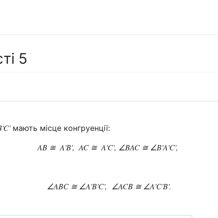
ті 5
B'C'
AB ≅  A'B',  AC ≅  A'C', ∠BAC ≅ ∠B'A'C',
∠ABC ≅ ∠A'B'C',  ∠ACB ≅ ∠A'C'B'.