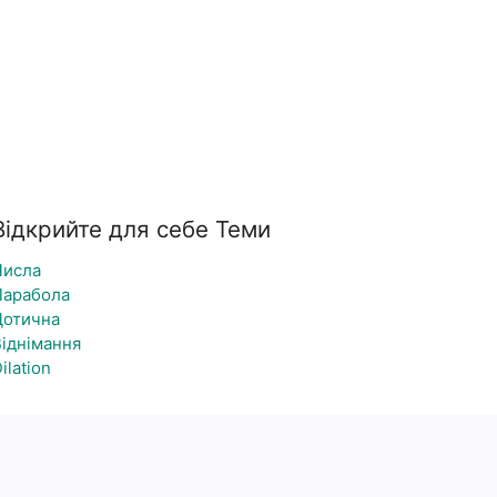
Відкрийте для себе Теми
Числа
Парабола
Дотична
Віднімання
ilation