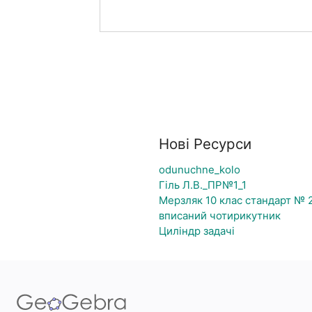
Нові Ресурси
odunuchne_kolo
Гіль Л.В._ПР№1_1
Мерзляк 10 клас стандарт № 25
вписаний чотирикутник
Циліндр задачі