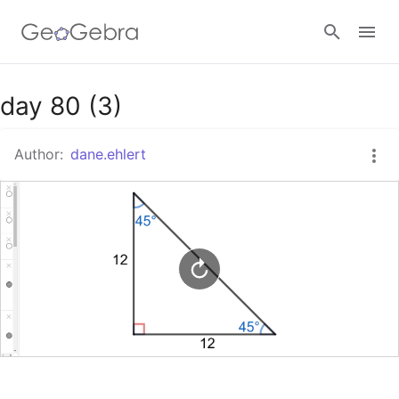
Google Classroom
day 80 (3)
Author:
dane.ehlert
GeoGebra Classroom
Sign in