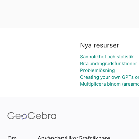
Nya resurser
Sannolikhet och statistik
Rita andragradsfunktioner
Problemlösning
Creating your own GPTs o
Multiplicera binom (areamo
Om
Användarvillkor
Grafräknare