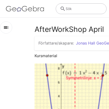
Sök
AfterWorkShop April
Utkast
Författare/skapare:
Jonas Hall GeoG
AfterWorkShop April
Kursmaterial
Huvudkapitel
Testkapitel 2