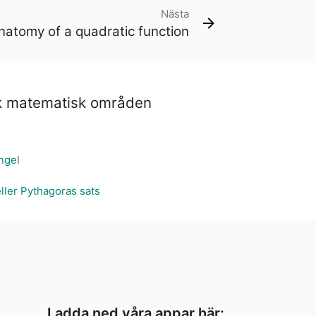
Nästa
natomy of a quadratic function
 matematisk områden
ngel
ller Pythagoras sats
Ladda ned våra appar här: