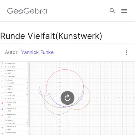
Google Classroom
Runde Vielfalt(Kunstwerk)
Autor:
Yannick Funke
GeoGebra Classroom
Anmelden