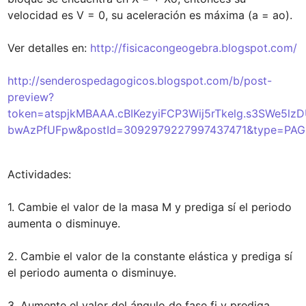
velocidad es V = 0, su aceleración es máxima (a = ao).

Ver detalles en: 
http://fisicacongeogebra.blogspot.com/
http://senderospedagogicos.blogspot.com/b/post-
preview?
token=atspjkMBAAA.cBIKezyiFCP3Wij5rTkelg.s3SWe5lz
bwAzPfUFpw&postId=3092979227997437471&type=PAG
Actividades:

1. Cambie el valor de la masa M y prediga sí el periodo 
aumenta o disminuye.

2. Cambie el valor de la constante elástica y prediga sí 
el periodo aumenta o disminuye.

3. Aumente el valor del ángulo de fase fi y prediga 