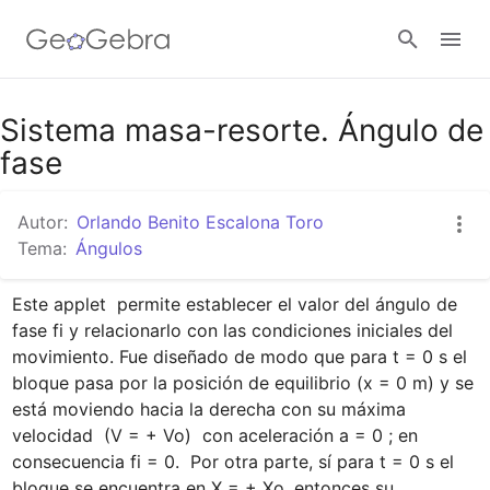
Google Classroom
Sistema masa-resorte. Ángulo de
fase
GeoGebra Classroom
Autor:
Orlando Benito Escalona Toro
Tema:
Ángulos
Abrir sesión
Este applet  permite establecer el valor del ángulo de 
fase fi y relacionarlo con las condiciones iniciales del 
movimiento. Fue diseñado de modo que para t = 0 s el 
bloque pasa por la posición de equilibrio (x = 0 m) y se 
está moviendo hacia la derecha con su máxima 
velocidad  (V = + Vo)  con aceleración a = 0 ; en 
consecuencia fi = 0.  Por otra parte, sí para t = 0 s el 
bloque se encuentra en X = + Xo, entonces su 