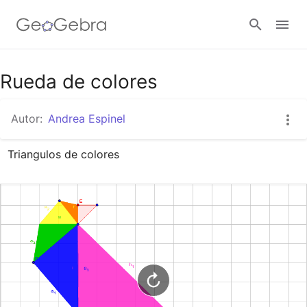
Google Classroom
Rueda de colores
Autor:
Andrea Espinel
GeoGebra Classroom
Triangulos de colores
Abrir sesión