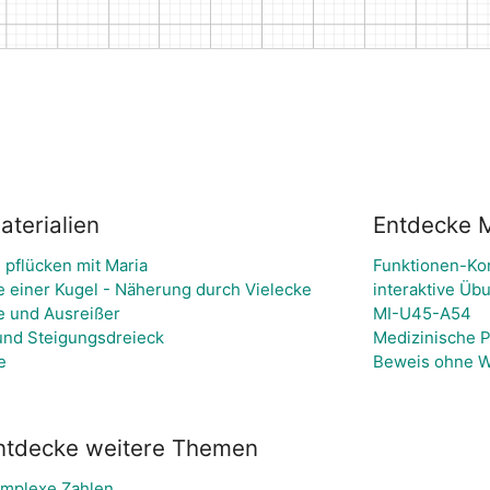
terialien
Entdecke M
 pflücken mit Maria
Funktionen-Kon
e einer Kugel - Näherung durch Vielecke
interaktive Üb
e und Ausreißer
MI-U45-A54
und Steigungsdreieck
Medizinische P
e
Beweis ohne W
ntdecke weitere Themen
mplexe Zahlen