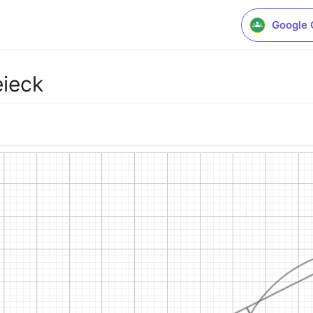
Google 
eieck