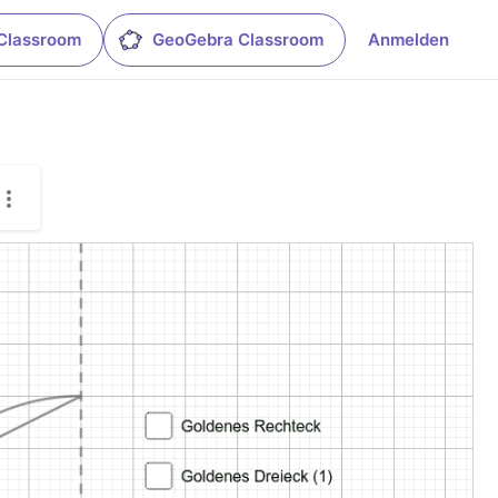
Classroom
GeoGebra Classroom
Anmelden