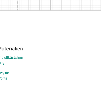
aterialien
trollkästchen
ung
hysik
orte