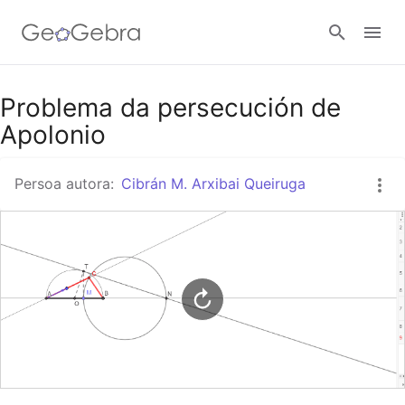
Título para compartir en Google Classroom
Problema da persecución de
Apolonio
Aula GeoGebra
Persoa autora:
Cibrán M. Arxibai Queiruga
Conectar