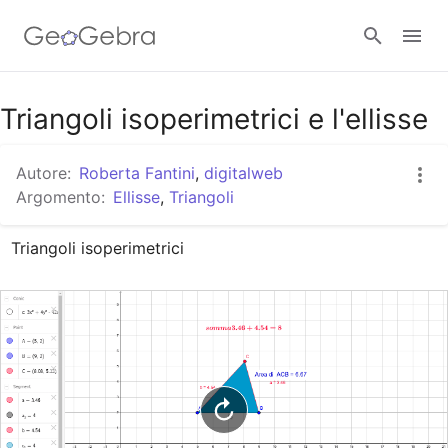
Google Classroom
Triangoli isoperimetrici e l'ellisse
Autore:
Roberta Fantini
,
digitalweb
GeoGebra Classroom
Argomento:
Ellisse
,
Triangoli
Triangoli isoperimetrici
Accedi