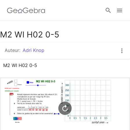
Google Classroom
M2 WI H02 0-5
Auteur:
Adri Knop
GeoGebra Klaslokaal
M2 WI H02 0-5
Aanmelden