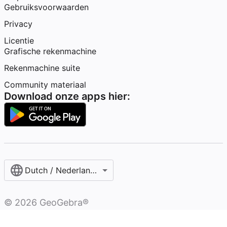
Gebruiksvoorwaarden
Privacy
Licentie
Grafische rekenmachine
Rekenmachine suite
Community materiaal
Download onze apps hier:
Dutch / Nederlands‎ (België)‎
©
2026
GeoGebra®