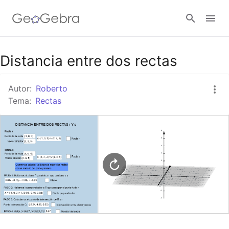
Google Classroom
Distancia entre dos rectas
Autor:
Roberto
GeoGebra Classroom
Tema:
Rectas
Abrir sesión